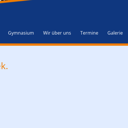
Navigation
überspringen
Gymnasium
Wir über uns
Termine
Galerie
k.