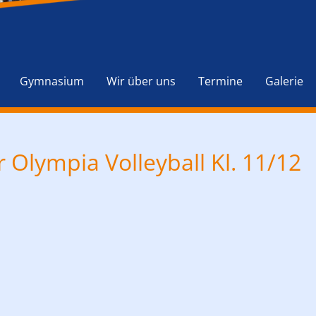
Navigation
überspringen
Gymnasium
Wir über uns
Termine
Galerie
r Olympia Volleyball Kl. 11/12