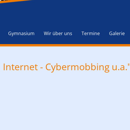
Navigation
überspringen
Gymnasium
Wir über uns
Termine
Galerie
Internet - Cybermobbing u.a."