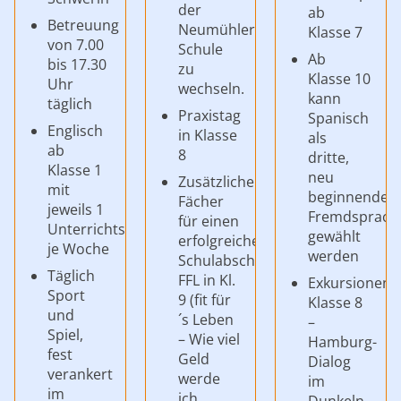
der
ab
Betreuung
Neumühler
Klasse 7
von 7.00
Schule
Ab
bis 17.30
zu
Klasse 10
Uhr
wechseln.
kann
täglich
Praxistag
Spanisch
Englisch
in Klasse
als
ab
8
dritte,
Klasse 1
neu
Zusätzliche
mit
beginnende
Fächer
jeweils 1
Fremdsprach
für einen
Unterrichtsstunde
gewählt
erfolgreichen
je Woche
werden
Schulabschluss:
Täglich
FFL in Kl.
Exkursionen:
Sport
9 (fit für
Klasse 8
und
´s Leben
–
Spiel,
– Wie viel
Hamburg-
fest
Geld
Dialog
verankert
werde
im
im
ich
Dunkeln,