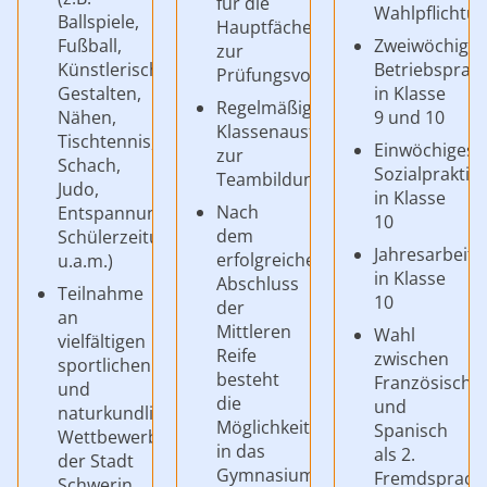
für die
Wahlpflichtun
Ballspiele,
Hauptfächer
Fußball,
Zweiwöchige
zur
Künstlerisches
Betriebsprak
Prüfungsvorbereitung
Gestalten,
in Klasse
Regelmäßige
Nähen,
9 und 10
Klassenausflüge
Tischtennis,
Einwöchiges
zur
Schach,
Sozialprakti
Teambildung
Judo,
in Klasse
Nach
Entspannung,
10
dem
Schülerzeitung,
Jahresarbeit
erfolgreichen
u.a.m.)
in Klasse
Abschluss
Teilnahme
10
der
an
Mittleren
Wahl
vielfältigen
Reife
zwischen
sportlichen
besteht
Französisch
und
die
und
naturkundlichen
Möglichkeit,
Spanisch
Wettbewerben
in das
als 2.
der Stadt
Gymnasium
Fremdsprach
Schwerin