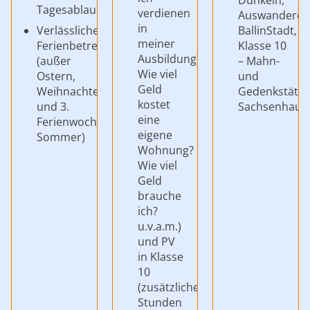
Tagesablauf
verdienen
Auswandere
in
Verlässliche
BallinStadt,
meiner
Ferienbetreuung
Klasse 10
Ausbildung?
(außer
– Mahn-
Wie viel
Ostern,
und
Geld
Weihnachten
Gedenkstätte
kostet
und 3.
Sachsenhaus
eine
Ferienwoche
eigene
Sommer)
Wohnung?
Wie viel
Geld
brauche
ich?
u.v.a.m.)
und PV
in Klasse
10
(zusätzliche
Stunden