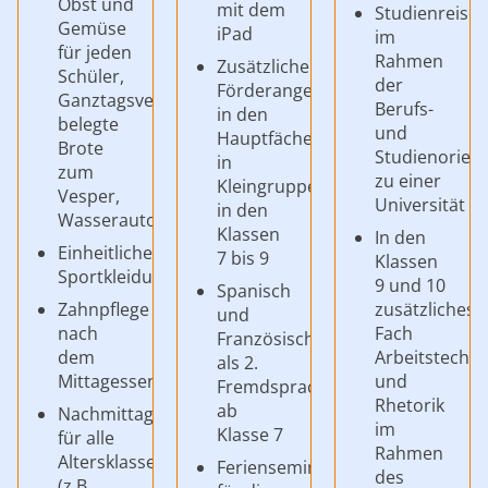
Obst und
mit dem
Studienreise
Gemüse
iPad
im
für jeden
Rahmen
Zusätzliche
Schüler,
der
Förderangebote
Ganztagsverpflegung,
Berufs-
in den
belegte
und
Hauptfächern
Brote
Studienorien
in
zum
zu einer
Kleingruppen
Vesper,
Universität
in den
Wasserautomat
Klassen
In den
Einheitliche
7 bis 9
Klassen
Sportkleidung
9 und 10
Spanisch
Zahnpflege
zusätzliches
und
nach
Fach
Französisch
dem
Arbeitstechn
als 2.
Mittagessen
und
Fremdsprache
Rhetorik
ab
Nachmittagsangebote
im
Klasse 7
für alle
Rahmen
Altersklassen
Ferienseminare
des
(z.B.