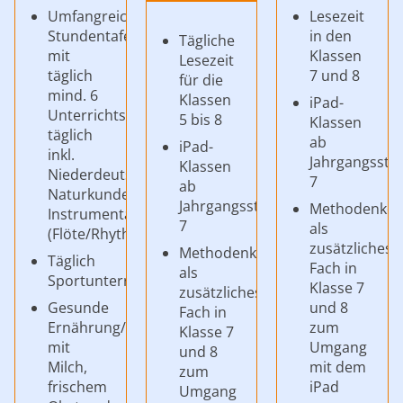
Umfangreiche
Lesezeit
Stundentafel
in den
Tägliche
mit
Klassen
Lesezeit
täglich
7 und 8
für die
mind. 6
Klassen
iPad-
Unterrichtsstunden
5 bis 8
Klassen
täglich
ab
iPad-
inkl.
Jahrgangsstu
Klassen
Niederdeutsch,
7
ab
Naturkunde,
Jahrgangsstufe
Methodenko
Instrumentalunterricht
7
als
(Flöte/Rhythmik)
zusätzliches
Methodenkompetenz
Täglich
Fach in
als
Sportunterricht
Klasse 7
zusätzliches
Gesunde
und 8
Fach in
Ernährung/Frühstück
zum
Klasse 7
mit
Umgang
und 8
Milch,
mit dem
zum
frischem
iPad
Umgang